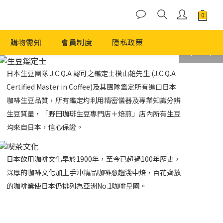
購物需知
會員制度
隱私政策
prev
next
日本生豆團隊 J.C.Q.A 認可之鑑定士橫山雄先生 (J.C.Q.A
Certified Master in Coffee)及其團隊鑑定所有進口日本
咖啡生豆品質，所有鑑定圴利用精密儀器及專業知識分辨
生豆質量，「野田珈琲生豆專門店＋焙煎」店內所有生豆
均來自日本，信心保證。
日本飲用咖啡文化早於1900年，至今已超過100年歷史，
深厚的咖啡文化加上手沖精品咖啡愈趨淺中焙，百花齊放
的咖啡業使日本仍排列為亞洲No.1咖啡皇國。