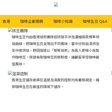
」香港
咖啡企劃服務
咖啡小知識
咖啡生豆 Q&A
咖啡生豆均由香港焙煎團隊經研發手沖及濃縮兩款標準烘
焙曲線，把咖啡生豆呈現出不同風味，當中分別由淺烘及
至中度烘焙，野田珈琲以「新鮮焙煎」為客人即場小批製
作咖啡豆，保證每款咖啡豆的新鮮度，讓顧客享受咖啡最
佳風味。
香港生豆儲存倉庫在温度及濕度的控制均有嚴格規定，確
保咖啡生豆在最佳的環境下儲存。