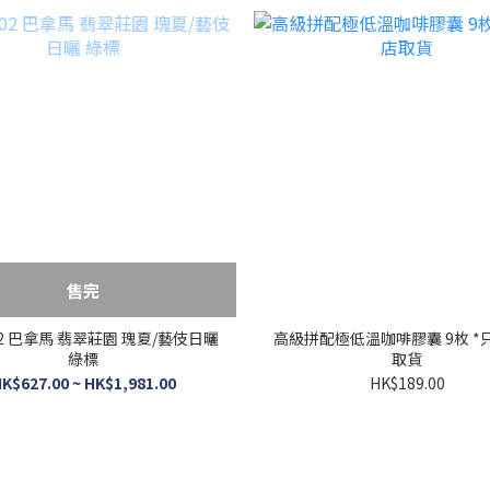
售完
02 巴拿馬 翡翠莊園 瑰夏/藝伎日曬
高級拼配極低溫咖啡膠囊 9枚 *
綠標
取貨
K$627.00 ~ HK$1,981.00
HK$189.00