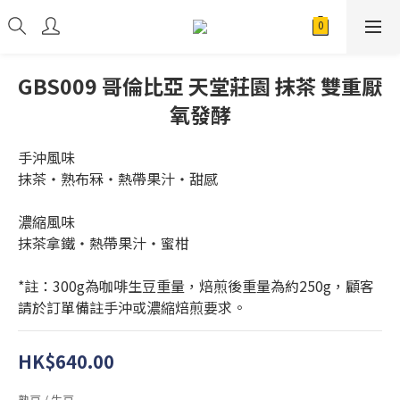
GBS009 哥倫比亞 天堂莊園 抹茶 雙重厭
氧發酵
手沖風味
抹茶・熟布冧・熱帶果汁・甜感
濃縮風味
抹茶拿鐵・熱帶果汁・蜜柑
*註：300g為咖啡生豆重量，焙煎後重量為約250g，顧客
請於訂單備註手沖或濃縮焙煎要求。
HK$640.00
熟豆 / 生豆