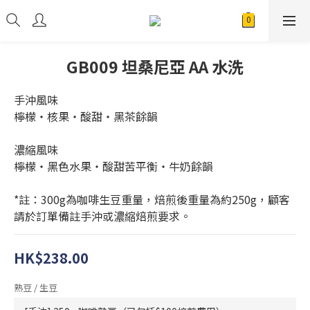
GB009 坦桑尼亞 AA 水洗
手沖風味
檸檬・核果・酸甜・黑茶餘韻
濃縮風味
檸檬・黑色水果・酸甜苦平衡・牛奶餘韻
*註：300g為咖啡生豆重量，焙煎後重量為約250g，顧客
請於訂單備註手沖或濃縮焙煎要求。
HK$238.00
熟豆 / 生豆