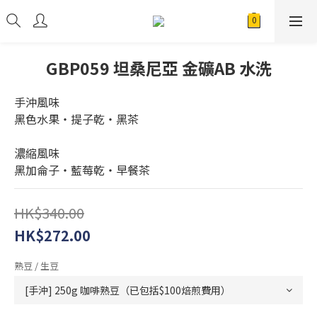
GBP059 坦桑尼亞 金礦AB 水洗
手沖風味
黑色水果・提子乾・黑茶 
濃縮風味
黑加侖子・藍莓乾・早餐茶
HK$340.00
HK$272.00
熟豆 / 生豆