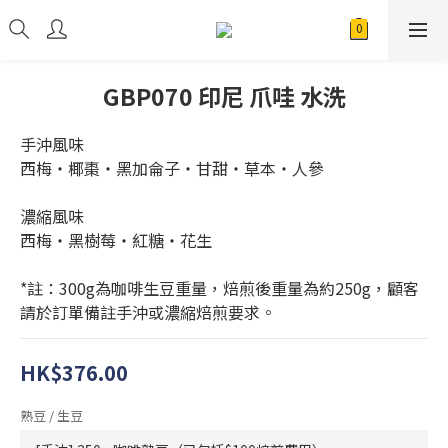
GBP070 印尼 爪哇 水洗
手沖風味
西梅・椰棗・黑加侖子・甘甜・草本・人參
濃縮風味
西梅・黑樹莓・紅糖・花生
*註：300g為咖啡生豆重量，焙煎後重量為約250g，顧客
請於訂單備註手沖或濃縮焙煎要求。
HK$376.00
熟豆 / 生豆