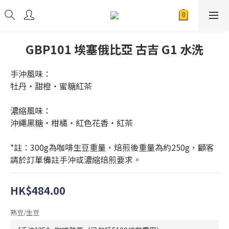
GBP101 埃塞俄比亞 古吉 G1 水洗
手沖風味：
牡丹・甜橙・蜜糖紅茶
濃縮風味：
沖繩黑糖・柑橘・紅色花香・紅茶
*註：300g為咖啡生豆重量，焙煎後重量為約250g，顧客
請於訂單備註手沖或濃縮焙煎要求。
HK$484.00
熟豆/生豆