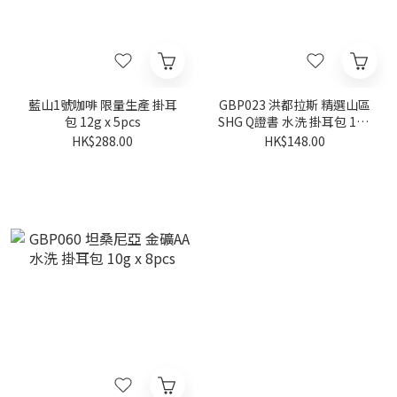
藍山1號咖啡 限量生產 掛耳
GBP023 洪都拉斯 精選山區
包 12g x 5pcs
SHG Q證書 水洗 掛耳包 10g
x 8pcs
HK$288.00
HK$148.00