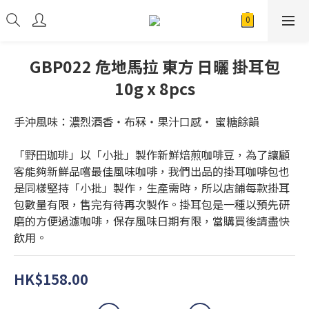
GBP022 危地馬拉 東方 日曬 掛耳包
10g x 8pcs
手沖風味：濃烈酒香・布冧・果汁口感・ 蜜糖餘韻
「野田珈琲」以「小批」製作新鮮焙煎咖啡豆，為了讓顧
客能夠新鮮品嚐最佳風味咖啡，我們出品的掛耳咖啡包也
是同樣堅持「小批」製作，生產需時，所以店鋪每款掛耳
包數量有限，售完有待再次製作。掛耳包是一種以預先研
磨的方便過濾咖啡，保存風味日期有限，當購買後請盡快
飲用。
HK$158.00