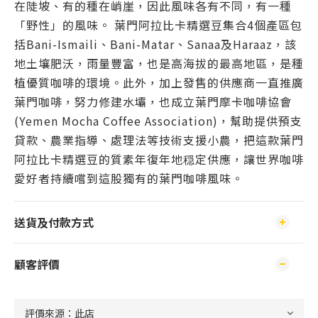
在陡坡、有的種在峭崖，因此風味各有不同，有一種
「野性」的風味。 葉門阿拉比卡精選豆集合4個產區包
括Bani-Ismaili、Bani-Matar、Sanaa及Haraaz，該
地土壤肥沃，雨量豐富，也是高海拔的最高地區，是種
植優質咖啡的環境。此外，加上發售的供應商一直推廣
葉門咖啡，努力修建水壩，也成立葉門摩卡咖啡協會
(Yemen Mocha Coffee Association)，幫助提供預支
貸款、農業指導、處理法等技術支援小農，把這款葉門
阿拉比卡精選豆的質素年復年地穏定供應，讓世界咖啡
愛好者持續嚐到這股獨有的葉門咖啡風味。
送貨及付款方式
顧客評價