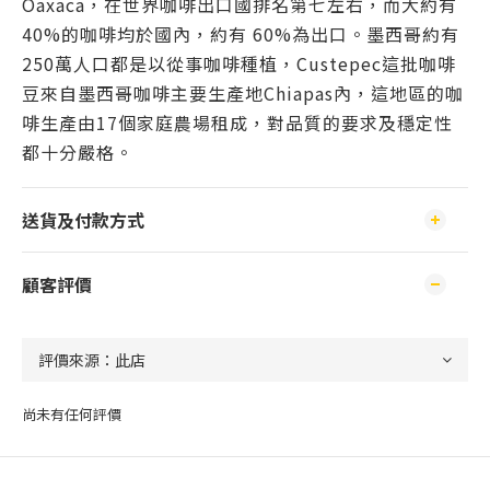
Oaxaca，在世界咖啡出口國排名第七左右，而大約有
40%的咖啡均於國內，約有 60%為出口。墨西哥約有
250萬人口都是以從事咖啡種植，Custepec這批咖啡
豆來自墨西哥咖啡主要生產地Chiapas內，這地區的咖
啡生產由17個家庭農場租成，對品質的要求及穩定性
都十分嚴格。
送貨及付款方式
顧客評價
尚未有任何評價