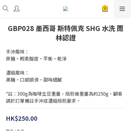
GBP028 墨西哥 斯特佩克 SHG 水洗 雨
林認證
手沖風味：
蔗糖・輕柔酸度・平衡・乾淨
濃縮風味：
黑糖・口感順滑・甜味細膩
*註：300g為咖啡生豆重量，焙煎後重量為約250g，顧客
請於訂單備註手沖或濃縮焙煎要求。
HK$250.00
熟豆 / 生豆