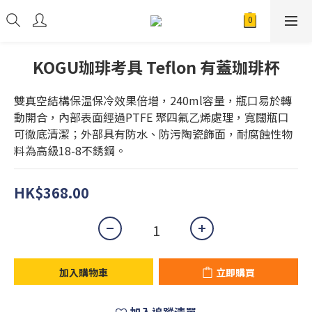
KOGU珈琲考具 Teflon 有蓋珈琲杯
雙真空結構保温保冷效果倍增，240ml容量，瓶口易於轉
動開合，內部表面經過PTFE 聚四氟乙烯處理，寬闊瓶口
可徹底清潔；外部具有防水、防污陶瓷飾面，耐腐蝕性物
料為高級18-8不銹鋼。
HK$368.00
加入購物車
立即購買