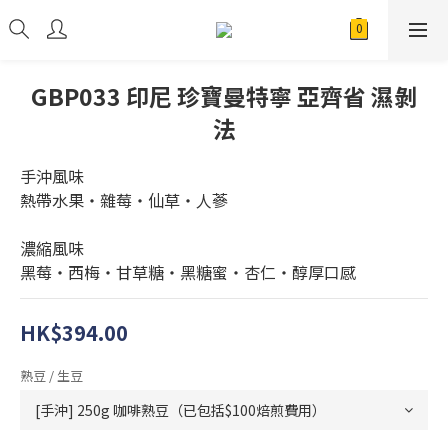
GBP033 印尼 珍寶曼特寧 亞齊省 濕剝
法
手沖風味
熱帶水果・雜莓・仙草・人蔘
濃縮風味
黑莓・西梅・甘草糖・黑糖蜜・杏仁・醇厚口感
HK$394.00
熟豆 / 生豆