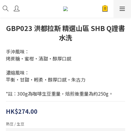
GBP023 洪都拉斯 精選山區 SHB Q證書
水洗
手沖風味：
烤蔗糖・蜜柑・清甜・醇厚口感
濃縮風味：
平衡・甘甜・輕柔・醇厚口感・朱古力
*註：300g為咖啡生豆重量，焙煎後重量為約250g。
HK$274.00
熟豆 / 生豆