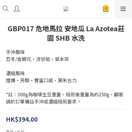
GBP017 危地馬拉 安地瓜 La Azotea莊
園 SHB 水洗
手沖風味
忍冬/金銀花・洋甘菊・草本茶
濃縮風味
煙燻・芳醇・豐富口感・黑朱古力
*註：300g為咖啡生豆重量，焙煎後重量為約250g，顧客
請於訂單備註手沖或濃縮焙煎要求。
HK$394.00
熟豆 / 生豆