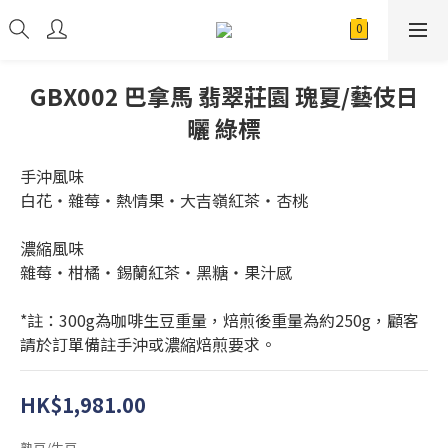
GBX002 巴拿馬 翡翠莊園 瑰夏/藝伎日
曬 綠標
手沖風味
白花・雜莓・熱情果・大吉嶺紅茶・杏桃
濃縮風味
雜莓・柑橘・錫蘭紅茶・黑糖・果汁感
*註：300g為咖啡生豆重量，焙煎後重量為約250g，顧客
請於訂單備註手沖或濃縮焙煎要求。
HK$1,981.00
熟豆/生豆