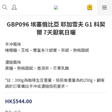
GBP096 埃塞俄比亞 耶加雪夫 G1 科契
爾 7天厭氧日曬
手沖風味 
啫喱糖・玉桂・豐富多汁感覺・茶感・熟梅甜感
濃縮風味 
黑糖・熟梅甜感・普洱茶・芒果乳酪
*註：300g為咖啡生豆重量，焙煎後重量為約250g，顧客
請於訂單備註手沖或濃縮焙煎要求。
HK$544.00
熟豆 / 生豆